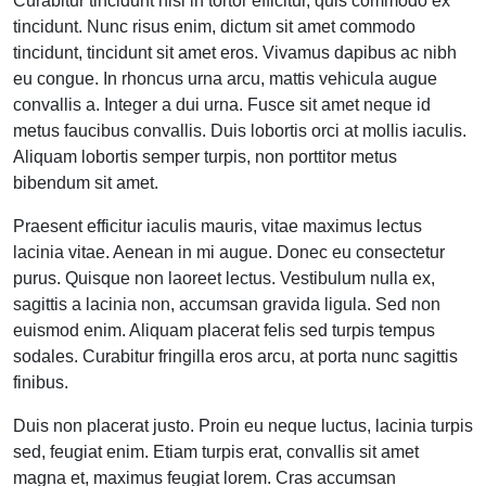
Curabitur tincidunt nisi in tortor efficitur, quis commodo ex
tincidunt. Nunc risus enim, dictum sit amet commodo
tincidunt, tincidunt sit amet eros. Vivamus dapibus ac nibh
eu congue. In rhoncus urna arcu, mattis vehicula augue
convallis a. Integer a dui urna. Fusce sit amet neque id
metus faucibus convallis. Duis lobortis orci at mollis iaculis.
Aliquam lobortis semper turpis, non porttitor metus
bibendum sit amet.
Praesent efficitur iaculis mauris, vitae maximus lectus
lacinia vitae. Aenean in mi augue. Donec eu consectetur
purus. Quisque non laoreet lectus. Vestibulum nulla ex,
sagittis a lacinia non, accumsan gravida ligula. Sed non
euismod enim. Aliquam placerat felis sed turpis tempus
sodales. Curabitur fringilla eros arcu, at porta nunc sagittis
finibus.
Duis non placerat justo. Proin eu neque luctus, lacinia turpis
sed, feugiat enim. Etiam turpis erat, convallis sit amet
magna et, maximus feugiat lorem. Cras accumsan